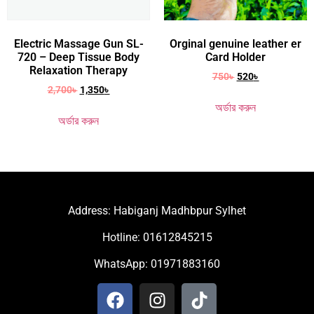
Electric Massage Gun SL-
Orginal genuine leather er
720 – Deep Tissue Body
Card Holder
Relaxation Therapy
750
৳
520
৳
2,700
৳
1,350
৳
অর্ডার করুন
অর্ডার করুন
Address: Habiganj Madhbpur Sylhet
Hotline: 01612845215
WhatsApp: 01971883160