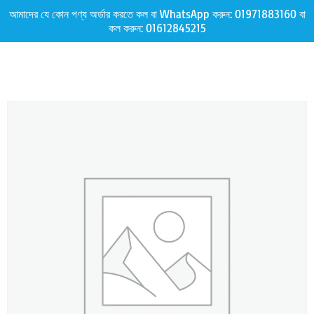
আমাদের যে কোন পণ্য অর্ডার করতে কল বা WhatsApp করুন:
01971883160
বা
কল করুন:
01612845215