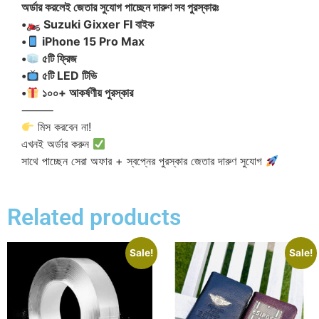
অর্ডার করলেই জেতার সুযোগ পাচ্ছেন দারুণ সব পুরস্কারঃ
•🏍 Suzuki Gixxer FI বাইক
•
iPhone 15 Pro Max
•
৫টি ফ্রিজ
•
৫টি LED টিভি
•
১০০+ আকর্ষণীয় পুরস্কার
⸻
মিস করবেন না!
এখনই অর্ডার করুন
সাথে পাচ্ছেন সেরা অফার + স্বপ্নের পুরস্কার জেতার দারুণ সুযোগ
Related products
Sale!
Sale!