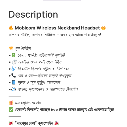
Description
Mobicom Wireless Neckband Headset
আপনার স্টাইল, আপনার মিউজিক – এবার হবে আরও পাওয়ারফুল!
⸻
মূল বৈশিষ্ট্য
•
১৮০০ mAh শক্তিশালী ব্যাটারি
•⏱ একটানা ৩০০ ঘণ্টা প্লে-টাইম
•
ক্রিস্টাল ক্লিয়ার সাউন্ড + ডিপ বেস
•
গান ও কল—দুইয়ের জন্যই উপযুক্ত
•
দ্রুত ও স্মুথ ব্লুটুথ কানেকশন
•
হালকা, ফ্যাশনেবল ও আরামদায়ক ডিজাইন
⸻
এক্সক্লুসিভ অফার
হেডসেট কিনলেই পাচ্ছেন ৮০০ টাকার আসল চামড়ার বেল্ট একেবারে ফ্রি!
⸻
“ভাগ্যের চাকা” ক্যাম্পেইন