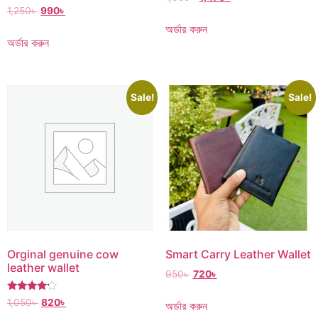
1,250
৳
990
৳
অর্ডার করুন
অর্ডার করুন
Sale!
Sale!
Orginal genuine cow
Smart Carry Leather Wallet
leather wallet
950
৳
720
৳
Rated
1,050
৳
820
৳
অর্ডার করুন
4.00
out of 5