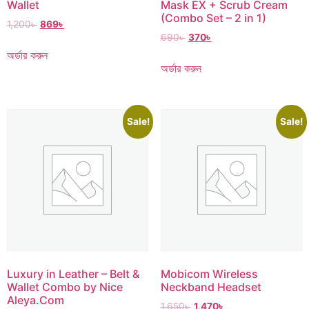
Wallet
Mask EX + Scrub Cream
(Combo Set – 2 in 1)
1,200
৳
869
৳
690
৳
370
৳
অর্ডার করুন
অর্ডার করুন
Sale!
Sale!
Luxury in Leather – Belt &
Mobicom Wireless
Wallet Combo by Nice
Neckband Headset
Aleya.Com
1,650
৳
1,470
৳