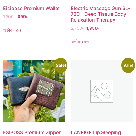
Eisiposs Premium Wallet
Electric Massage Gun SL-
720 – Deep Tissue Body
1,200
৳
899
৳
Relaxation Therapy
2,700
৳
1,350
৳
অর্ডার করুন
অর্ডার করুন
Sale!
Sale!
ESIPOSS Premium Zipper
LANEIGE Lip Sleeping