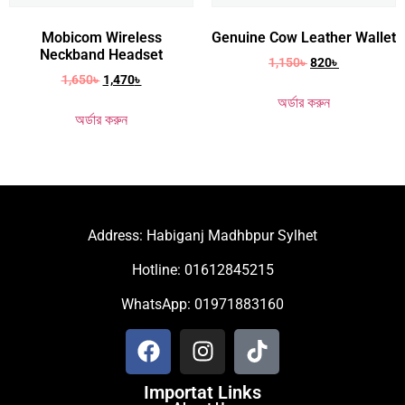
Mobicom Wireless
Genuine Cow Leather Wallet
Neckband Headset
1,150
৳
820
৳
1,650
৳
1,470
৳
অর্ডার করুন
অর্ডার করুন
Address: Habiganj Madhbpur Sylhet
Hotline: 01612845215
WhatsApp: 01971883160
Importat Links