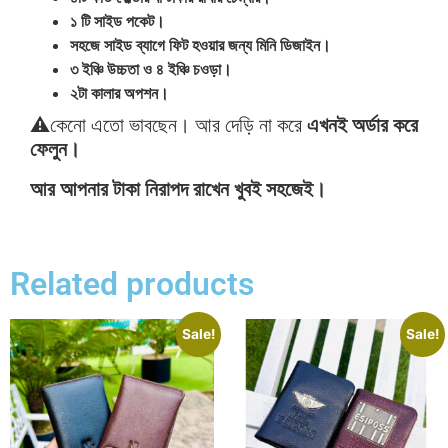
১ টি সাইড পকেট।
সহজে সাইড ব্যাগে ফিট হওয়ার জন্য মিনি ডিজাইন।
৩ ইঞ্চি উচ্চতা ও ৪ ইঞ্চি চওড়া।
২টা কালার অপশন।
⚠কেনো এতো ভাবছেন। আর দেড়ি না করে
এখনই অর্ডার করে
ফেলুন।
আর আপনার টাকা নিরাপদ রাখেন খুবই সহজেই।
Related products
Sale!
Sale!