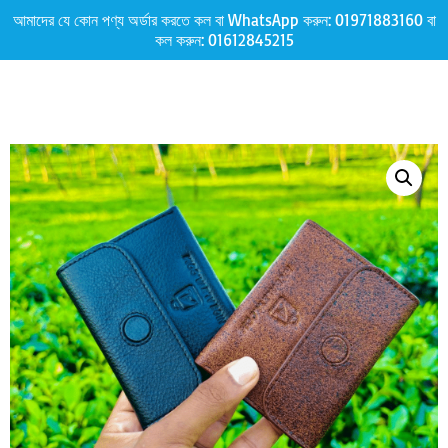
আমাদের যে কোন পণ্য অর্ডার করতে কল বা WhatsApp করুন:
01971883160
বা
কল করুন:
01612845215