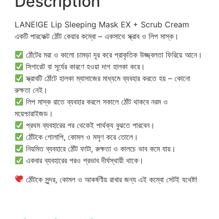
Description
LANEIGE Lip Sleeping Mask EX + Scrub Cream
একটি পারফেক্ট ঠোঁট কেয়ার কম্বো – একসাথে স্ক্রাব ও লিপ মাস্ক।
ঠোঁটের মরা ও কালো চামড়া দূর করে প্রাকৃতিক উজ্জ্বলতা ফিরিয়ে আনে।
সিগারেট বা সূর্যের কারণে হওয়া দাগ হালকা করে।
স্ক্রাবটি ঠোঁটে হালকা ম্যাসাজের মাধ্যমে ব্যবহার করতে হয় – কোনো
রুক্ষতা নেই।
লিপ মাস্ক রাতে ব্যবহার করলে সকালে ঠোঁট থাকবে নরম ও
ময়েশ্চারাইজড।
প্রথম ব্যবহারের পর থেকেই পার্থক্য বুঝতে পারবেন।
ঠোঁটকে গোলাপি, কোমল ও মসৃণ করে তোলে।
নিয়মিত ব্যবহারে ঠোঁট ফাটা, রুক্ষতা ও কালচে ভাব কমে যায়।
একবার ব্যবহারের পরও প্রভাব দীর্ঘস্থায়ী থাকে।
ঠোঁটকে সুন্দর, কোমল ও আকর্ষণীয় রাখার জন্য এই কম্বো সেটই যথেষ্ট!