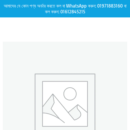
আমাদের যে কোন পণ্য অর্ডার করতে কল বা WhatsApp করুন:
01971883160
বা
কল করুন:
01612845215