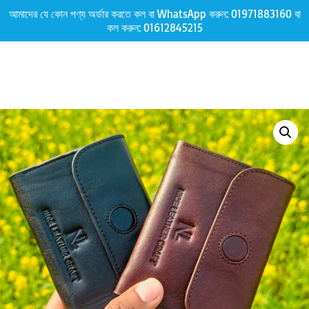
আমাদের যে কোন পণ্য অর্ডার করতে কল বা WhatsApp করুন:
01971883160
বা
কল করুন:
01612845215