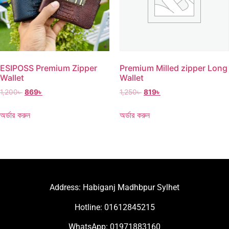
ESIPOSS Premium Zipper
Premium Milled zipper Long
Wallet
Wallet
1,200
৳
869
৳
1,250
৳
819
৳
অর্ডার করুন
অর্ডার করুন
Address: Habiganj Madhbpur Sylhet
Hotline: 01612845215
WhatsApp: 01971883160