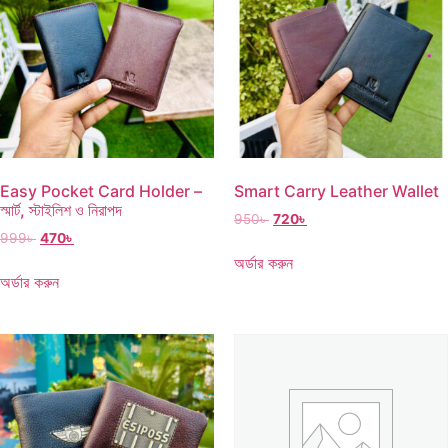
Easy Pocket Card Holder –
Smart Carry Leather Wallet
স্মার্ট, স্টাইলিশ ও নিরাপদ
950
৳
720
৳
999
৳
470
৳
অর্ডার করুন
অর্ডার করুন