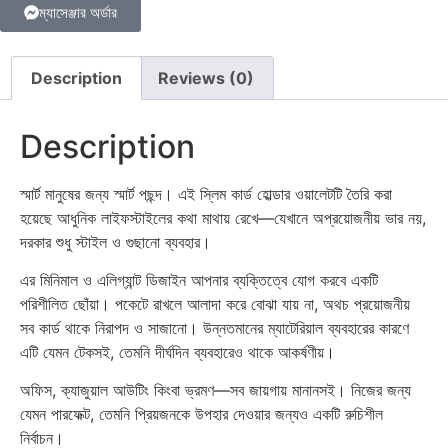
ম্যাসেঞ্জার অর্ডার
Description
Reviews (0)
Description
স্মার্ট মানুষের জন্য স্মার্ট পছন্দ। এই স্লিম কার্ড হোল্ডার ওয়ালেটটি তৈরি করা
হয়েছে আধুনিক লাইফস্টাইলের কথা মাথায় রেখে—যেখানে অপ্রয়োজনীয় ভার নয়,
দরকার শুধু স্টাইল ও গুছানো ব্যবহার।
এর মিনিমাল ও এলিগ্যান্ট ডিজাইন আপনার ব্যক্তিত্বে যোগ করবে একটি
পরিশীলিত ছোঁয়া। পকেটে রাখলে আলাদা করে বোঝা যায় না, অথচ প্রয়োজনীয়
সব কার্ড থাকে নিরাপদ ও সাজানো। উন্নতমানের ম্যাটেরিয়াল ব্যবহারের কারণে
এটি যেমন টেকসই, তেমনি দীর্ঘদিন ব্যবহারেও থাকে আকর্ষণীয়।
অফিস, ক্যাজুয়াল আউটিং কিংবা ভ্রমণ—সব জায়গায় মানানসই। নিজের জন্য
যেমন পারফেক্ট, তেমনি প্রিয়জনকে উপহার দেওয়ার জন্যও একটি রুচিশীল
নির্বাচন।