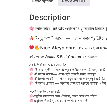
Description
Reviews (0)
Description
সবাই ভাবে বেল্ট আর ওয়ালেট শুধু দরকারি জিনিস
কিন্তু আপনি জানেন — এরা আপনার প্রতিদিনের আ
Nice Aleya.com নিয়ে এসেছে এক অনন্য বে
এই স্পেশাল Wallet & Belt Combo-তে পাচ্ছেন:
একটি প্রিমিয়াম লেদার ওয়ালেট:
৭টি কার্ড স্লট — আপনার প্রয়োজনীয় সব কার্ডের জন্য যথেষ্ট
১টি কয়েন পকেট — ছোট ছোট মুহূর্তের জন্য প্রস্তুত
১টি জিপার পকেট — গোপন রাখুন আপনার গুরুত্বপূর্ণ আইটেম
২টি ক্যাশ চেম্বার — আপনার নোটগুলো থাকবে আলাদা ও নির
একটি ক্লাসিক লেদার বেল্ট:
দৈনন্দিন ব্যবহারের জন্য টেকসই, অথচ ফ্যাশনে পরিপূর্ণ
আধুনিক ডিজাইন, যেকোনো পোশাকে মানানসই