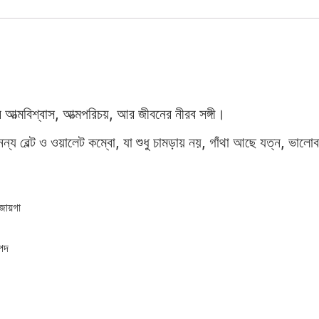
।
ত্মবিশ্বাস, আত্মপরিচয়, আর জীবনের নীরব সঙ্গী।
ল্ট ও ওয়ালেট কম্বো, যা শুধু চামড়ায় নয়, গাঁথা আছে যত্ন, ভালোব
 জায়গা
াপদ