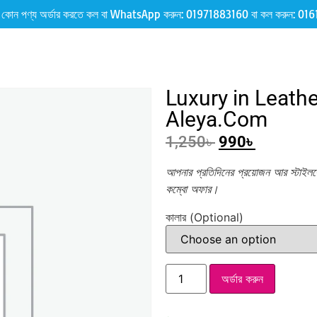
 কোন পণ্য অর্ডার করতে কল বা WhatsApp করুন:
01971883160
বা কল করুন:
016
Luxury in Leath
Aleya.Com
1,250
৳
990
৳
আপনার প্রতিদিনের প্রয়োজন আর স্টাই
কম্বো অফার।
কালার (Optional)
অর্ডার করুন