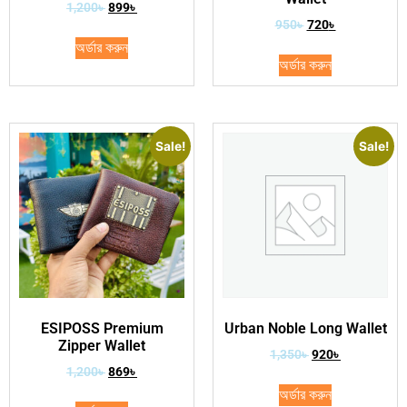
1,200
৳
899
৳
950
৳
720
৳
অর্ডার করুন
অর্ডার করুন
Sale!
Sale!
ESIPOSS Premium
Urban Noble Long Wallet
Zipper Wallet
1,350
৳
920
৳
1,200
৳
869
৳
অর্ডার করুন