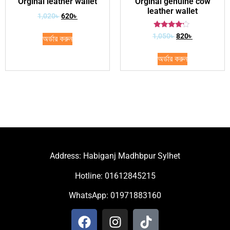
Orginal leather wallet
Orginal genuine cow
leather wallet
1,020
৳
620
৳
Rated
1,050
৳
820
৳
অর্ডার করুন
4.00
out of 5
অর্ডার করুন
Address: Habiganj Madhbpur Sylhet
Hotline: 01612845215
WhatsApp: 01971883160