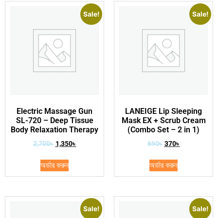
Sale!
Sale!
Electric Massage Gun
LANEIGE Lip Sleeping
SL-720 – Deep Tissue
Mask EX + Scrub Cream
Body Relaxation Therapy
(Combo Set – 2 in 1)
2,700
৳
1,350
৳
690
৳
370
৳
অর্ডার করুন
অর্ডার করুন
Sale!
Sale!