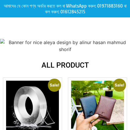
আমাদের যে কোন পণ্য অর্ডার করতে কল বা WhatsApp করুন:
01971883160
বা
কল করুন:
01612845215
ALL PRODUCT
Sale!
Sale!