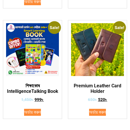
অর্ডার করুন
Sale!
Sale!
শিক্ষাকোষ
Premium Leather Card
IntelligenceTalking Book
Holder
1,450
৳
999
৳
650
৳
520
৳
অর্ডার করুন
অর্ডার করুন