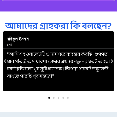
আমাদের গ্রাহকরা কি বলছেন?
রফিকুল ইসলাম
ঢাকা
"আমি এই ওয়ালেটটি ৩ মাস ধরে ব্যবহার করছি। গুণগত
মান সত্যিই অসাধারণ। লেদার এখনও নতুনের মতই আছে।
কার্ড স্লটগুলো খুব সুবিধাজনক। জিপার পকেটে ডকুমেন্ট
রাখতে পারছি খুব সহজে।"