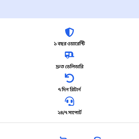
১ বছর ওয়ারেন্টি
দ্রুত ডেলিভারি
৭ দিন রিটার্ন
২৪/৭ সাপোর্ট