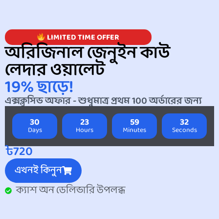
LIMITED TIME OFFER
অরিজিনাল জেনুইন কাউ
লেদার ওয়ালেট
19% ছাড়ে!
এক্সক্লুসিভ অফার - শুধুমাত্র প্রথম 100 অর্ডারের জন্য
30
23
59
32
Days
Hours
Minutes
Seconds
৳720
এখনই কিনুন
ক্যাশ অন ডেলিভারি উপলব্ধ