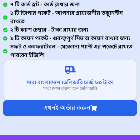
৭ টি কার্ড স্লট - কার্ড রাখার জন্য
১ টি জিপার পকেট - আপনার প্রয়োজনীয় ডকুমেন্টস
রাখতে
২ টি ক্যাশ চেম্বার - টাকা রাখার জন্য
১ টি কয়েন পকেট - গুরুত্বপূর্ণ সিম বা কয়েন রাখার জন্য
সফট ও কমফরটেবল - যেকোনো প্যান্ট এর পকেটে রাখতে
পারবেন ইজিলি
সারা বাংলাদেশে ডেলিভারি চার্জ ৮০ টাকা
সারা দেশে ক্যাশ অন ডেলিভারি
এখনই অর্ডার করুন