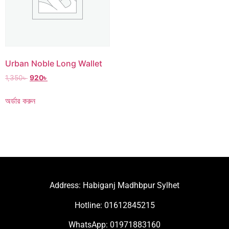
Urban Noble Long Wallet
1,350
৳
920
৳
অর্ডার করুন
Address: Habiganj Madhbpur Sylhet
Hotline: 01612845215
WhatsApp: 01971883160